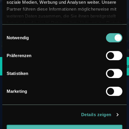
soziale Medien, Werbung und Analysen weiter. Unsere
Partner führen diese Informationen möglicherweise mit
weiteren Daten zusammen, die Sie ihnen bereitgestellt
haben oder die sie im Rahmen Ihrer Nutzung der Dienste
gesammelt haben.
Einwilligungsauswahl
Notwendig
© KÖNIGSFREUNDE
Präferenzen
Nutze unseren genialen
Duo Deal
und si
Statistiken
Marketing
Details zeigen