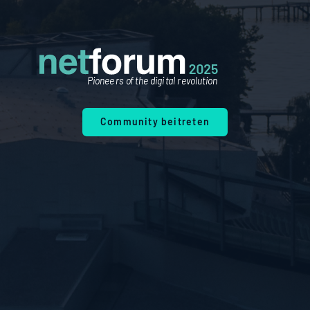
Pionee
r
s o
f
 the digi
t
al r
ev
olution
Community beitreten