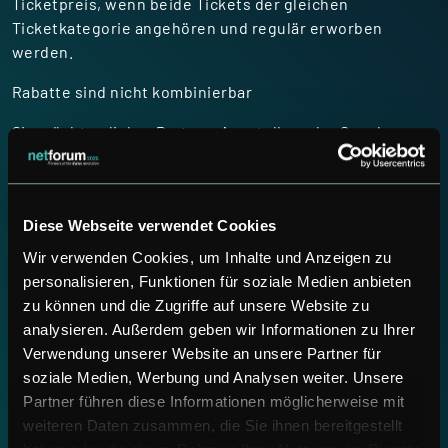
Ticketpreis, wenn beide Tickets der gleichen
Ticketkategorie angehören und regulär erworben
werden.
Rabatte sind nicht kombinierbar
Sie möchten lieber Partner, Aussteller oder Speaker
werden?
Hier geht es zur
netforum 2025 Partner- & Sponsoren-
Webseite
.
Diese Webseite verwendet Cookies
Wir verwenden Cookies, um Inhalte und Anzeigen zu
personalisieren, Funktionen für soziale Medien anbieten
zu können und die Zugriffe auf unsere Website zu
Der Buchungszeitraum für diese Veranstaltung ist
analysieren. Außerdem geben wir Informationen zu Ihrer
beendet.
Verwendung unserer Website an unsere Partner für
soziale Medien, Werbung und Analysen weiter. Unsere
Partner führen diese Informationen möglicherweise mit
weiteren Daten zusammen, die Sie ihnen bereitgestellt