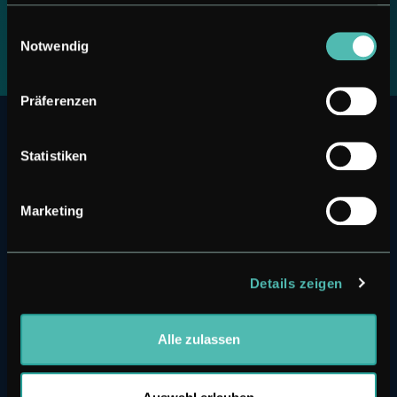
haben oder die sie im Rahmen Ihrer Nutzung der Dienste
gesammelt haben.
Einwilligungsauswahl
Notwendig
Präferenzen
Statistiken
Quicklinks netforum 23
Startseite
Marketing
netforum 2023
Speaker 2023
Agenda 2023
Details zeigen
Rahmenprogramm '23
Partner
Alle zulassen
Impressionen
Kontakt